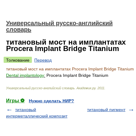
Универсальный русско-английский
словарь
титановый мост на имплантатах
Procera Implant Bridge Titanium
Толкование
Перевод
титановый мост на имплантатах Procera Implant Bridge Titanium
Dental implantology:
Procera Implant Bridge Titanium
Универсальный русско-английский словарь
.
Академик.ру
.
2011
.
Игры ⚽
Нужно сделать НИР?
титановый
титановый пигмент
интерметаллический композит